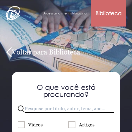
Biblioteca
Acessar o site institucional
Voltar para Biblioteca
O que você está
procurando?
Vídeos
Artigos