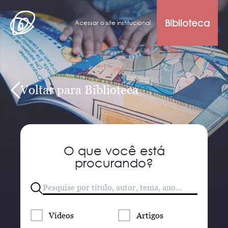
Biblioteca
Acessar o site institucional
Voltar para Biblioteca
O que você está
procurando?
Vídeos
Artigos