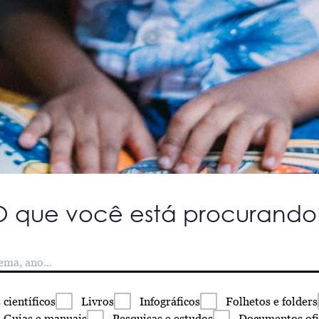
O que você está procurando
s
científicos
Livros
Infográficos
Folhetos
e folders
Guias
e manuais
Pesquisas
e estudos
Documentos
ofi