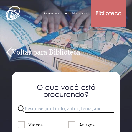
Biblioteca
Acessar o site institucional
Voltar para Biblioteca
O que você está
procurando?
Vídeos
Artigos