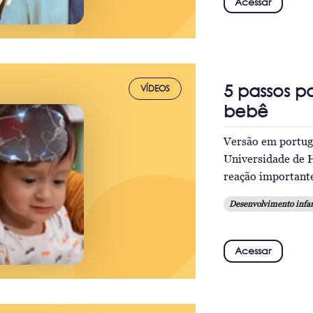
Acessar
5 passos p
VÍDEOS
bebê
Versão em portugu
Universidade de H
reação importante
Desenvolvimento infan
Acessar