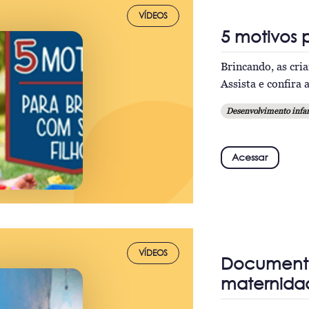
VÍDEOS
5 motivos 
Brincando, as cri
Assista e confira 
Desenvolvimento infan
Acessar
VÍDEOS
Documentár
maternidad