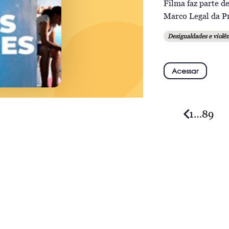
Filma faz parte de
Marco Legal da Pr
Desigualdades e violên
Acessar
1
…
8
9
n