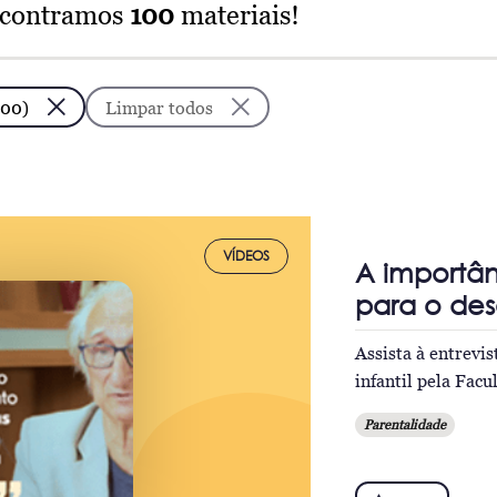
ncontramos
100
materiais!
100)
Limpar todos
VÍDEOS
A importân
para o des
Assista à entrevi
infantil pela Fac
Parentalidade