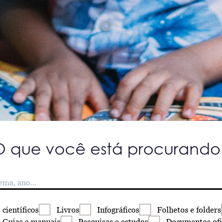
O que você está procurando
s
científicos
Livros
Infográficos
Folhetos
e folders
Guias
e manuais
Pesquisas
e estudos
Documentos
ofi