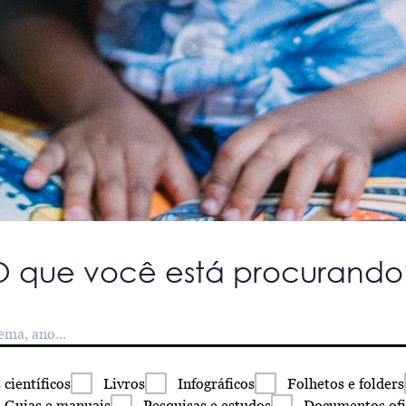
O que você está procurando
s
científicos
Livros
Infográficos
Folhetos
e folders
Guias
e manuais
Pesquisas
e estudos
Documentos
ofi