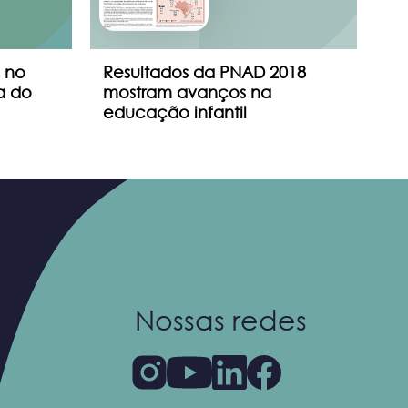
 no
Resultados da PNAD 2018
Pr
a do
mostram avanços na
Br
educação infantil
Nossas redes