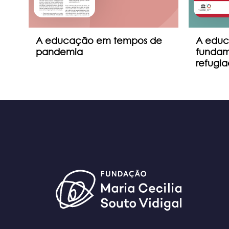
al
A educação em tempos de
A educa
pandemia
fundam
refugi