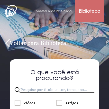
Biblioteca
Acessar o site institucional
Voltar para Biblioteca
O que você está
procurando?
Vídeos
Artigos