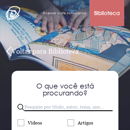
Biblioteca
Acessar o site institucional
Voltar para Biblioteca
O que você está
procurando?
Vídeos
Artigos