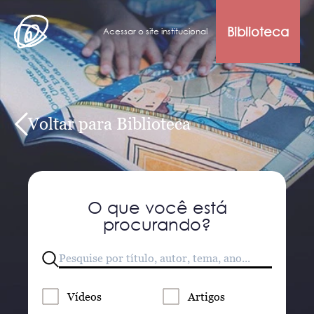
Biblioteca
Acessar o site institucional
Voltar para Biblioteca
O que você está
procurando?
Vídeos
Artigos