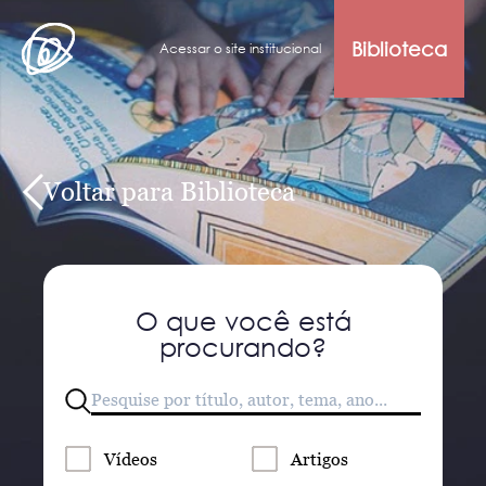
Biblioteca
Acessar o site institucional
Voltar para Biblioteca
O que você está
procurando?
Vídeos
Artigos