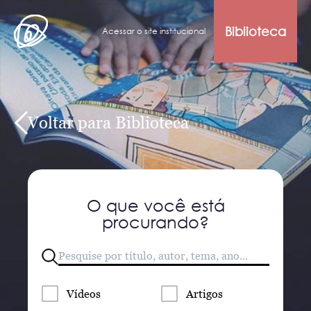
Biblioteca
Acessar o site institucional
Voltar para Biblioteca
O que você está
procurando?
Vídeos
Artigos