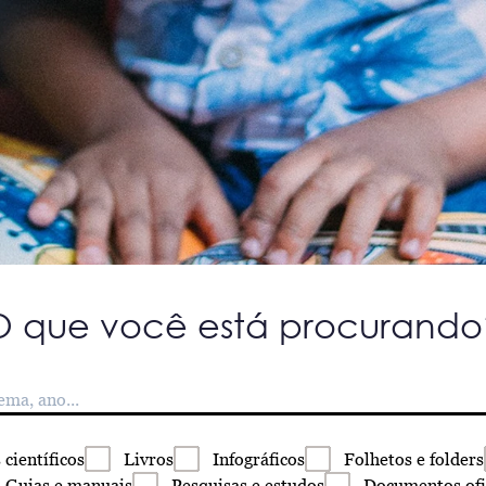
O que você está procurando
s
científicos
Livros
Infográficos
Folhetos
e folders
Guias
e manuais
Pesquisas
e estudos
Documentos
ofi