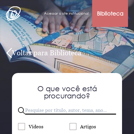
Biblioteca
Acessar o site institucional
Voltar para Biblioteca
O que você está
procurando?
Vídeos
Artigos