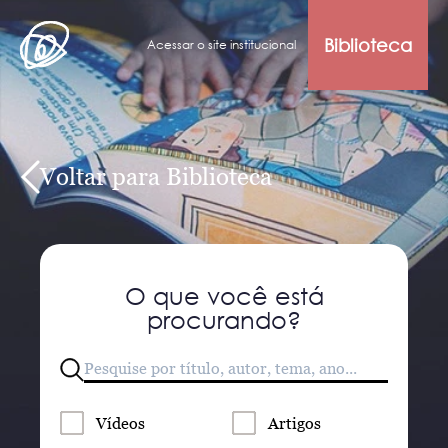
Biblioteca
Acessar o site institucional
Voltar para Biblioteca
O que você está
procurando?
Vídeos
Artigos