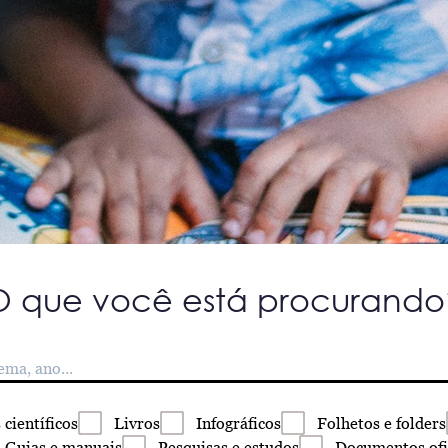
O que você está procurando
s
científicos
Livros
Infográficos
Folhetos
e folders
Guias
e manuais
Pesquisas
e estudos
Documentos
ofi