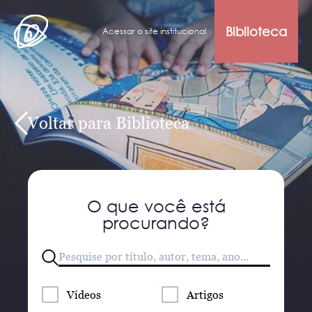
Biblioteca
Acessar o site institucional
Voltar para Biblioteca
O que você está
procurando?
Vídeos
Artigos