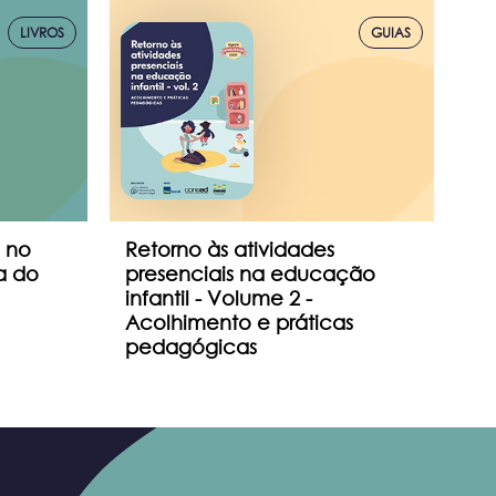
LIVROS
GUIAS
 no
Retorno às atividades
Re
a do
presenciais na educação
Pr
infantil - Volume 2 -
In
Acolhimento e práticas
Or
pedagógicas
Bi