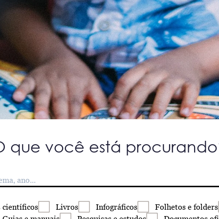
O que você está procurando
s
científicos
Livros
Infográficos
Folhetos
e folders
Guias
e manuais
Pesquisas
e estudos
Documentos
ofi