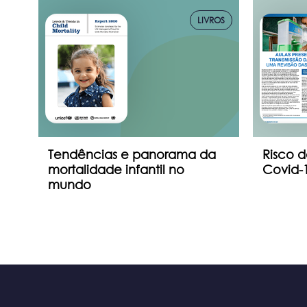
IAS
LIVROS
Tendências e panorama da
Risco d
mortalidade infantil no
Covid-1
mundo