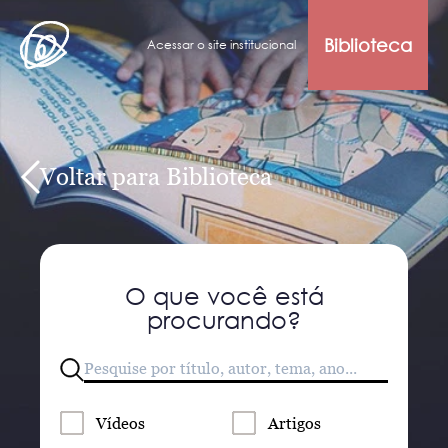
Biblioteca
Acessar o site institucional
Voltar para Biblioteca
O que você está
procurando?
Vídeos
Artigos