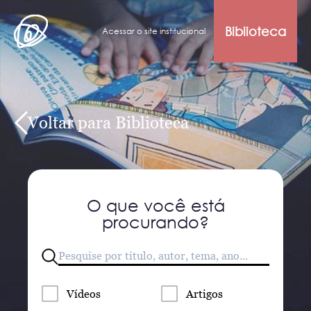
Biblioteca
Acessar o site institucional
Voltar para Biblioteca
O que você está
procurando?
Vídeos
Artigos