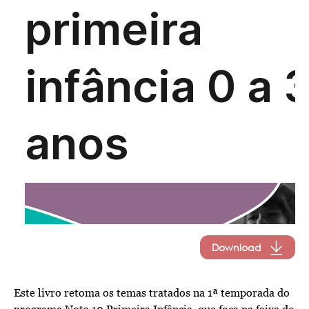
Download
Este livro retoma os temas tratados na 1ª temporada do