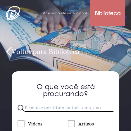
Biblioteca
Acessar o site institucional
Voltar para Biblioteca
O que você está
procurando?
Vídeos
Artigos