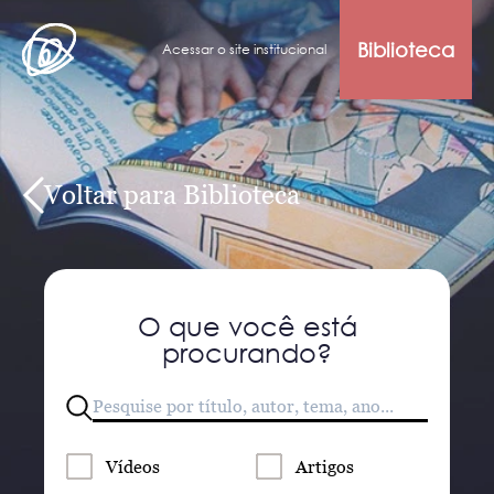
Biblioteca
Acessar o site institucional
Voltar para Biblioteca
O que você está
procurando?
Vídeos
Artigos