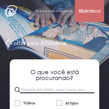
Biblioteca
Acessar o site institucional
Voltar para Biblioteca
O que você está
procurando?
Vídeos
Artigos