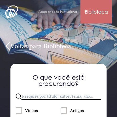
Biblioteca
Acessar o site institucional
Voltar para Biblioteca
O que você está
procurando?
Vídeos
Artigos