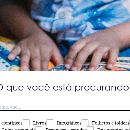
O que você está procurando
s
científicos
Livros
Infográficos
Folhetos
e folders
Guias
e manuais
Pesquisas
e estudos
Documentos
ofi