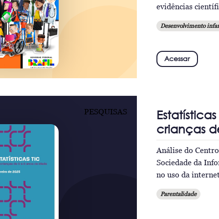
evidências cientí
Desenvolvimento infan
Acessar
PESQUISAS
Estatística
crianças d
Análise do Centr
Sociedade da Info
no uso da internet
Parentalidade