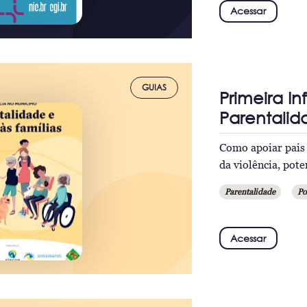
Acessar
GUIAS
Primeira I
Parentalid
Como apoiar pais 
da violência, pot
Parentalidade
Po
Acessar