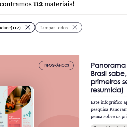
ncontramos
112
materiais!
idade(112)
Limpar todos
Panorama d
INFOGRÁFICOS
Brasil sabe
primeiros s
resumida)
Este infográfico 
pesquisa Panorama
pensa sobre os pr