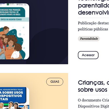
parentalid
desenvolvim
Publicação destac
políticas pública
Parentalidade
Acessar
Crianças, 
GUIAS
sobre usos 
O documento Crian
Dispositivos Digi