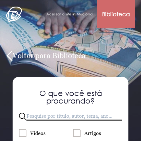
Biblioteca
Acessar o site institucional
Voltar para Biblioteca
O que você está
procurando?
Vídeos
Artigos