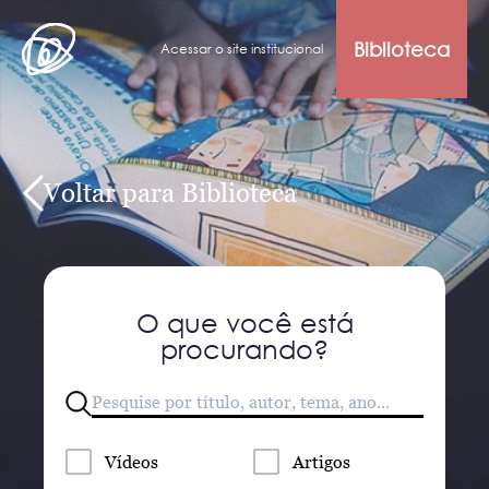
Biblioteca
Acessar o site institucional
Voltar para Biblioteca
O que você está
procurando?
Vídeos
Artigos