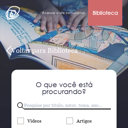
Biblioteca
Acessar o site institucional
Voltar para Biblioteca
O que você está
procurando?
Vídeos
Artigos