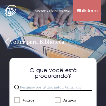
Biblioteca
Acessar o site institucional
Voltar para Biblioteca
O que você está
procurando?
Vídeos
Artigos