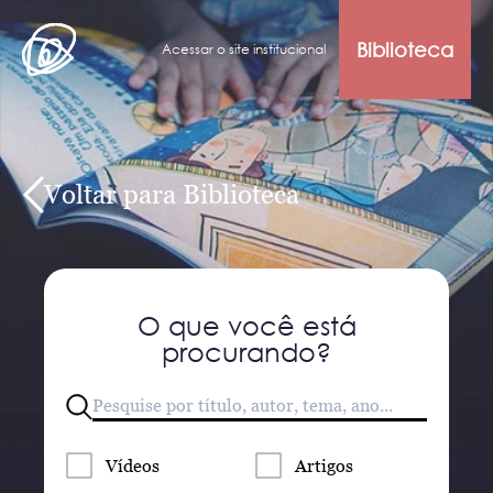
Biblioteca
Acessar o site institucional
Voltar para Biblioteca
O que você está
procurando?
Vídeos
Artigos