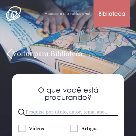
Biblioteca
Acessar o site institucional
Voltar para Biblioteca
O que você está
procurando?
Vídeos
Artigos