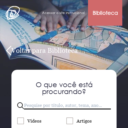
Biblioteca
Acessar o site institucional
Voltar para Biblioteca
O que você está
procurando?
Vídeos
Artigos