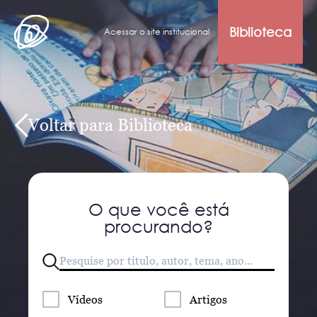
Biblioteca
Acessar o site institucional
Voltar para Biblioteca
O que você está
procurando?
Vídeos
Artigos