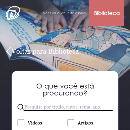
Biblioteca
Acessar o site institucional
Voltar para Biblioteca
O que você está
procurando?
Vídeos
Artigos