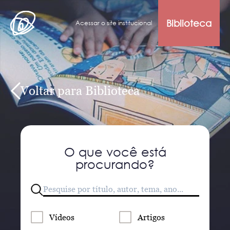
Biblioteca
Acessar o site institucional
Voltar para Biblioteca
O que você está
procurando?
Vídeos
Artigos