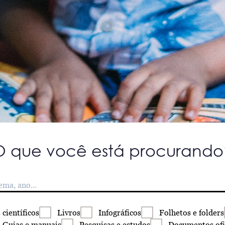
O que você está procurando
s
científicos
Livros
Infográficos
Folhetos
e folders
Guias
e manuais
Pesquisas
e estudos
Documentos
ofi