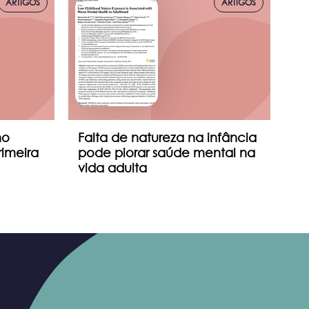
ARTIGOS
ARTIGOS
no
Falta de natureza na infância
Ex
imeira
pode piorar saúde mental na
me
vida adulta
na