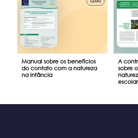
TOS
GUIAS
ra
Manual sobre os benefícios
A contr
ias
do contato com a natureza
sobre o
na infância
nature
escolar