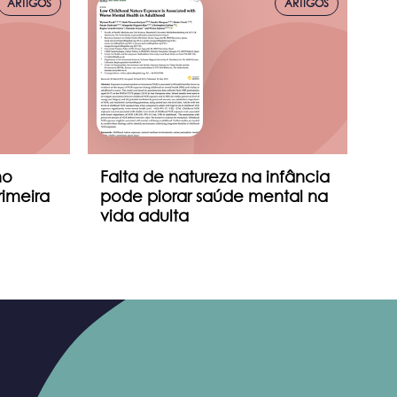
ARTIGOS
ARTIGOS
no
Falta de natureza na infância
Ex
imeira
pode piorar saúde mental na
me
vida adulta
na