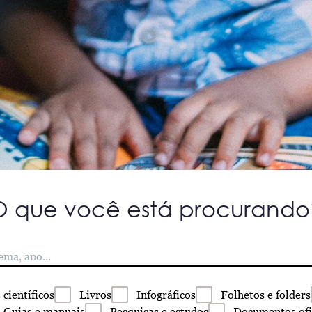
O que você está procurando
s
científicos
Livros
Infográficos
Folhetos
e folders
Guias
e manuais
Pesquisas
e estudos
Documentos
ofi