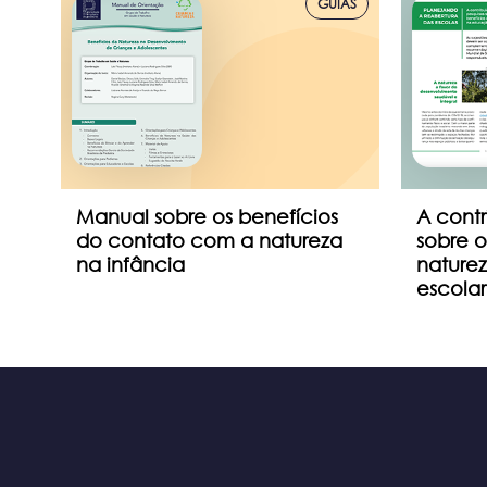
TOS
GUIAS
ra
Manual sobre os benefícios
A contr
ias
do contato com a natureza
sobre o
na infância
nature
escolar