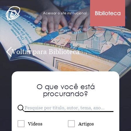
Biblioteca
Acessar o site institucional
Voltar para Biblioteca
O que você está
procurando?
Vídeos
Artigos