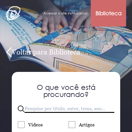
Biblioteca
Acessar o site institucional
Voltar para Biblioteca
O que você está
procurando?
Vídeos
Artigos