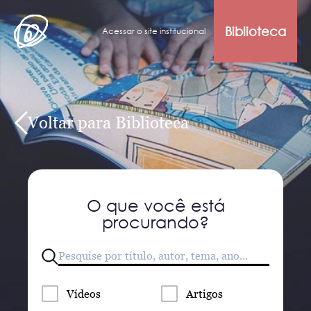
Biblioteca
Acessar o site institucional
Voltar para Biblioteca
O que você está
procurando?
Vídeos
Artigos