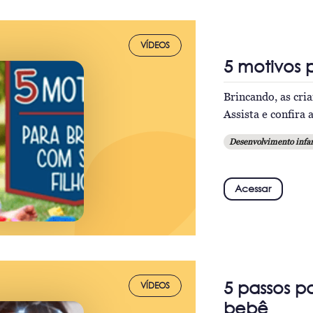
VÍDEOS
5 motivos 
Brincando, as cri
Assista e confira 
Desenvolvimento infan
Acessar
5 passos p
VÍDEOS
bebê