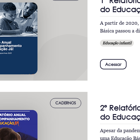
1º Relató
do Educaç
A partir de 2020,
Básica passou a di
Educação infantil
Acessar
CADERNOS
2º Relató
do Educaç
Apesar da pandem
uma Educação Bá