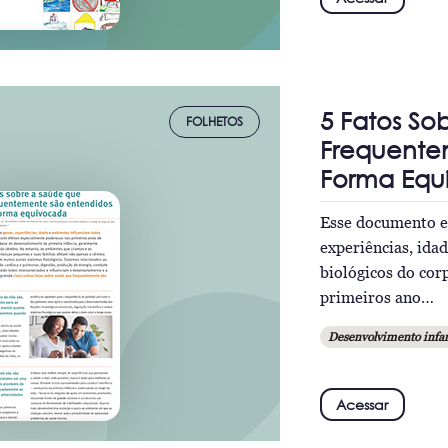
5 Fatos So
FOLHETOS
Frequente
Forma Equ
Esse documento ex
experiências, ida
biológicos do cor
primeiros ano…
Desenvolvimento infan
Acessar