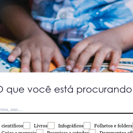
O que você está procurando
s
científicos
Livros
Infográficos
Folhetos
e folders
Guias
e manuais
Pesquisas
e estudos
Documentos
ofi