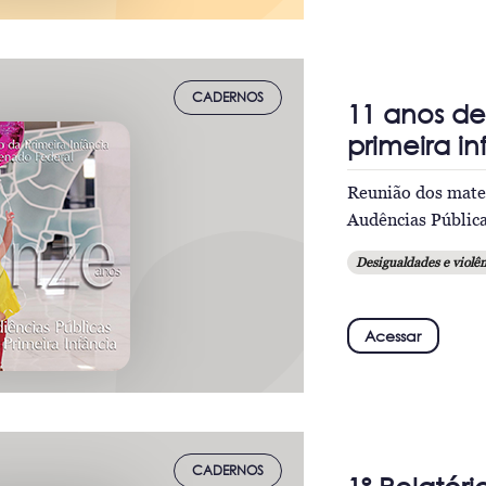
CADERNOS
11 anos de
primeira i
Reunião dos mater
Audências Públic
Desigualdades e violên
Acessar
CADERNOS