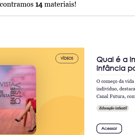
ncontramos
14
materiais!
Qual é a i
VÍDEOS
infância 
O começo da vida 
indivíduo, destac
Canal Futura, com
Educação infantil
Acessar