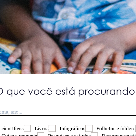
O que você está procurando
s
científicos
Livros
Infográficos
Folhetos
e folders
Guias
e manuais
Pesquisas
e estudos
Documentos
ofi