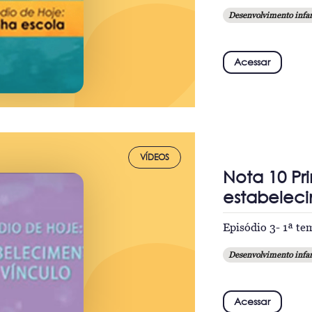
Desenvolvimento infan
Acessar
VÍDEOS
Nota 10 Pr
estabeleci
Episódio 3- 1ª t
Desenvolvimento infan
Acessar