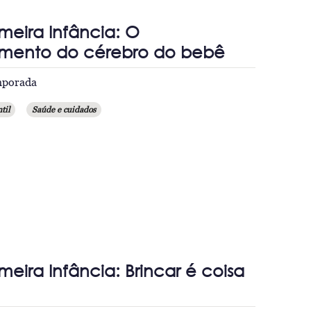
imeira Infância: O
imento do cérebro do bebê
emporada
til
Saúde e cuidados
meira Infância: Brincar é coisa