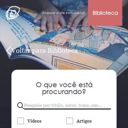
Biblioteca
Acessar o site institucional
Voltar para Biblioteca
O que você está
procurando?
Vídeos
Artigos