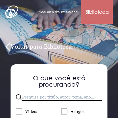
Biblioteca
Acessar o site institucional
Voltar para Biblioteca
O que você está
procurando?
Vídeos
Artigos