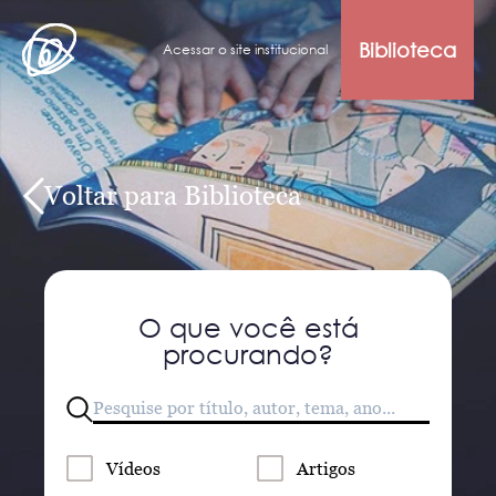
Biblioteca
Acessar o site institucional
Voltar para Biblioteca
O que você está
procurando?
Vídeos
Artigos