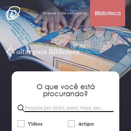
Biblioteca
Acessar o site institucional
Voltar para Biblioteca
O que você está
procurando?
Vídeos
Artigos