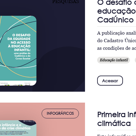
O desafio
PESQUISAS
educação i
CadÚnico 
A publicação anal
do Cadastro Únic
as condições de a
Educação infantil
Acessar
Primeira i
INFOGRÁFICOS
climática