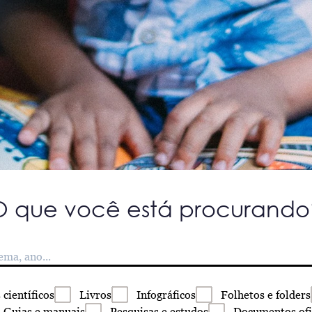
O que você está procurando
s
científicos
Livros
Infográficos
Folhetos
e folders
Guias
e manuais
Pesquisas
e estudos
Documentos
ofi