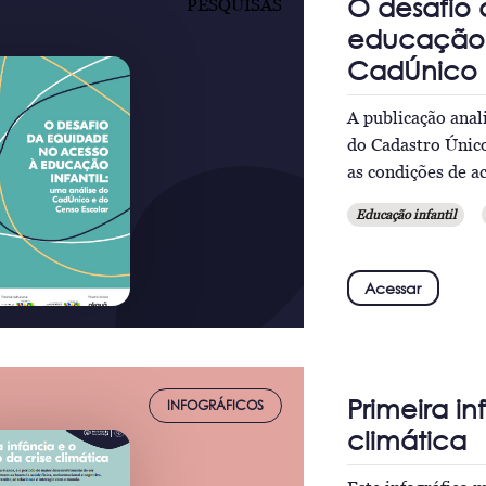
O desafio
PESQUISAS
educação i
CadÚnico 
A publicação anal
do Cadastro Únic
as condições de a
Educação infantil
Acessar
Primeira i
INFOGRÁFICOS
climática