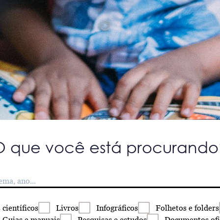
O que você está procurando
s
científicos
Livros
Infográficos
Folhetos
e folders
Guias
e manuais
Pesquisas
e estudos
Documentos
ofi