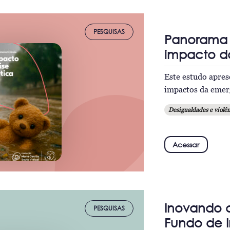
PESQUISAS
Panorama d
impacto da
Este estudo apres
impactos da emerg
Desigualdades e violên
Acessar
Inovando 
PESQUISAS
Fundo de 